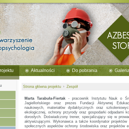
rojektu
Aktualności
Do pobrania
Galeri
u
Strona główna projektu
Zespół
Marta Tarabuła-Fiertak
- pracownik Instytutu Nauk o Śro
Jagiellońskiego oraz prezes Fundacji Aktywnej Edukac
naukowych, materiałów dydaktycznych oraz szkoleniowy
ekologicznej, ochrony przyrody oraz gospodarki odpadami ko
dorosłych. Doświadczony trener, specjalizujący się w prow
aktywizującymi. Wykonawca a także koordynator projektów
społecznych aspektów ochrony środowiska oraz projektów 