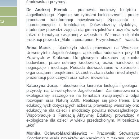
środowiska i przyrody.
Dr Andrzej Fiertak
– pracownik naukowy Instytutu Zo
Jagiellońskiego. Zajmuje się rytmami biologicznymi i proce
procesami transformacji nowotworowej. Specjalista z 
tu
fluorescencyjnej i konfokalnej. Doświadczony dydakty
studentów prowadzi zajęcia dla gimnazjalistów i uczniów sz
także o tematyce związanej z azbestem. W ramach działaln
Edukacji prowadzi „Małe Laboratorium Przyrodnicze” – warszta
Anna Marek
– ukończyła studia prawnicze na Wydziale 
Uniwersytetu Jagiellońskiego, aplikantka radcowska przy 
Prawnych w Krakowie. Do głównych obszarów jej zainte
budowlane, prawo ochrony środowiska, prawo handlowe, ob
negocjacje i mediacje. Posiada doświadczenie w zakresie t
organizacjami i projektami. Uczestniczka szkoleń medialnych 
prezentacji publicznych oraz sztuki mówienia.
Katarzyna Juras
- absolwentka kierunku biologia i geologia
przyrody na Uniwersytecie Jagiellońskim. Zainteresowania 
ekologicznej- szczególnie na tematach związanych z od
rozwojem oraz Naturą 2000. Realizuje się jako trener. Bra
edukacyjnych dotyczących azbestu, prowadząc warsztaty oraz
edukacyjne dla dzieci i młodzieży powiatu nowosądeckiego 
Współpracuje z Fundacją Aktywnej Edukacji prowadząc wa
ekologiczne dla dzieci w wieku przedszkolnym. Miłośniczka 
„eko”.
Monika Ochwat-Marcinkiewicz
- Pracownik Stowarzysze
Koordynator wielu projektów edukacyjnych z zakresu ochro