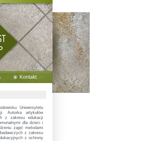
a
Kontakt
dowisku Uniwersytetu
ji. Autorka artykułów
ch z zakresu edukacji
munalnymi dla dzieci i
adzeniu zajęć metodami
 badawczych z zakresu
edukacyjnych z ochrony