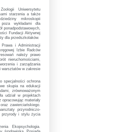
ologii Uniwersytetu
sami starzenia a także
dziedziny mikroskopii
k, poza wykładami dla
kół ponadpodstawowych,
ości Fundacji Aktywnej
ty dla przedszkolaków.
Prawa i Administracji
Okręgowej Izbie Radców
resowań należy prawo
rót nieruchomościami,
worzenia i zarządzania
i warsztatów w zakresie
 o specjalności ochrona
swe skupia na edukacji
padami, zrównoważonym
ła udział w projektach
 opracowując materiały
oraz zawierciańskiego.
rsztaty przyrodniczo-
przyrody i stylu życia
nia Ekopsychologia.
ny środowiska. Posiada